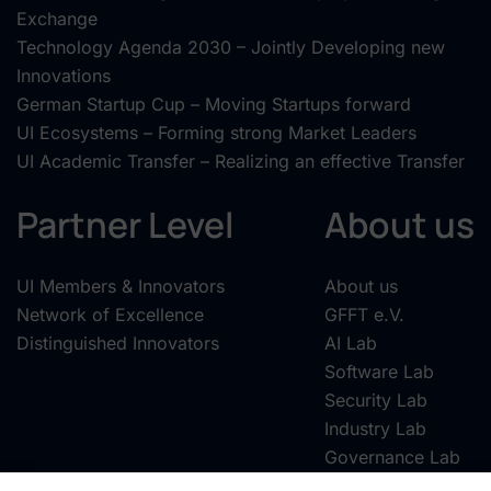
Exchange
Technology Agenda 2030 – Jointly Developing new
Innovations
German Startup Cup – Moving Startups forward
UI Ecosystems – Forming strong Market Leaders
UI Academic Transfer – Realizing an effective Transfer
Partner Level
About us
UI Members & Innovators
About us
Network of Excellence
GFFT e.V.
Distinguished Innovators
AI Lab
Software Lab
Security Lab
Industry Lab
Governance Lab