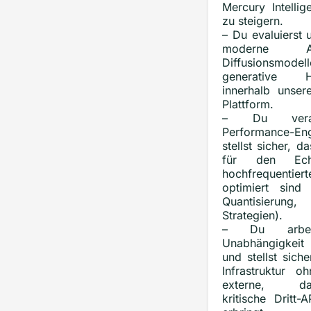
Mercury Intellig
zu steigern.
– Du evaluierst 
moderne A
Diffusionsmodell
generative He
innerhalb unser
Plattform.
– Du veran
Performance-
stellst sicher, 
für den Echt
hochfrequentier
optimiert sind 
Quantisieru
Strategien).
– Du arbei
Unabhängigkeit
und stellst sich
Infrastruktur o
externe, date
kritische Dritt-