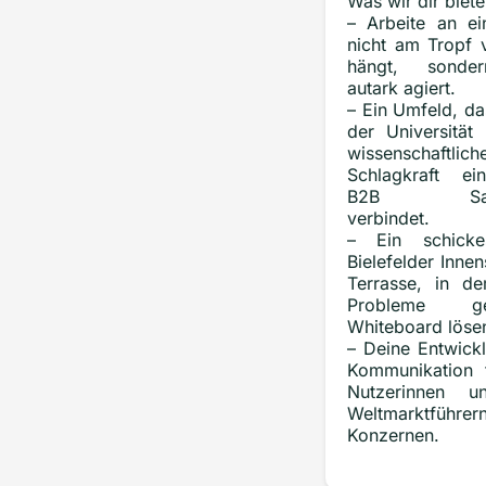
Was wir dir biet
– Arbeite an ei
nicht am Tropf
hängt, sonder
autark agiert.
– Ein Umfeld, da
der Universität
wissenschaftlic
Schlagkraft ei
B2B SaaS-U
verbindet.
– Ein schick
Bielefelder Inne
Terrasse, in d
Probleme g
Whiteboard löse
– Deine Entwick
Kommunikation 
Nutzerinnen 
Weltmarktfüh
Konzernen.