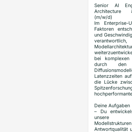
Senior AI En
Architecture
(m/w/d)
Im Enterprise-
Faktoren entsch
und Geschwindigk
verantwort
Modellarc
weiterzuentwick
bei komplexen
durch den 
Diffusionsmod
Latenzzeiten auf
die Lücke zwisc
Spitzenfo
hochperformante
Deine Aufgaben
– Du entwickel
unsere pr
Modellstruktur
Antwortqualität