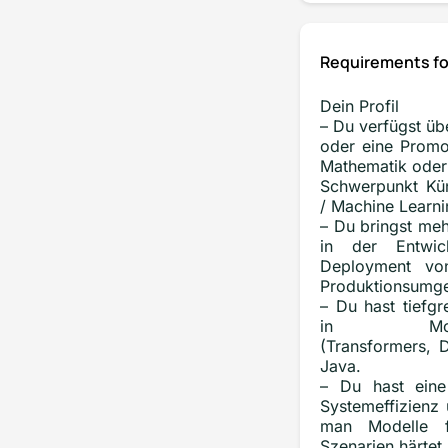
Requirements fo
Dein Profil
– Du verfügst üb
oder eine Promot
Mathematik oder
Schwerpunkt Küns
/ Machine Learni
– Du bringst meh
in der Entwi
Deployment vo
Produktionsumge
– Du hast tiefgr
in Modell-A
(Transformers, D
Java.
– Du hast eine
Systemeffizienz 
man Modelle f
Szenarien härtet.