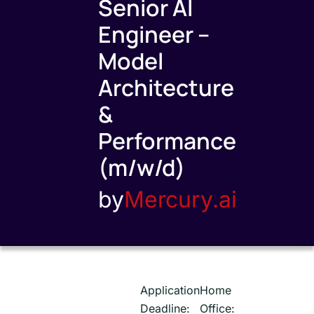
Senior AI
Engineer –
Model
Architecture
&
Performance
(m/w/d)
by
Mercury.ai
Application
Home
Deadline:
Office: