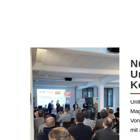
N
U
K
Uni
Mag
Vor
mit