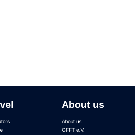
vel
About us
tors
About us
ce
GFFT e.V.