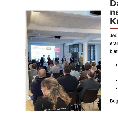
Da
n
K
Jed
era
bie
Beg