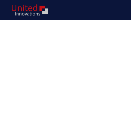
Überblick über in
Technologien
United Innovations bietet mit der Technologieda