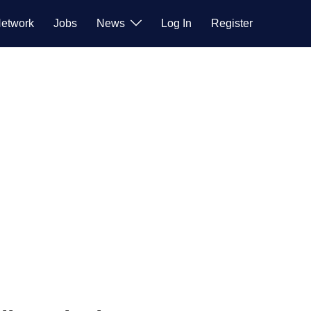
etwork
Jobs
News
Log In
Register
neue
ffentlichung von Innovationen.