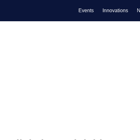
Events
Innovations
N
novative Projekte und 
tenbank techL und diversen Magazinen einen Rahmen zur Verö