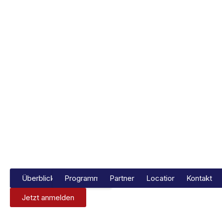
17. November 2026 | 9:00 - 17:30 | Surventis
(ehem. BASF Coatings)| Münster
Industry Summit 2026
Gemeinsam für Innovation in Deutschland
Überblick
Programm
Partner
Location
Kontakt
Jetzt anmelden