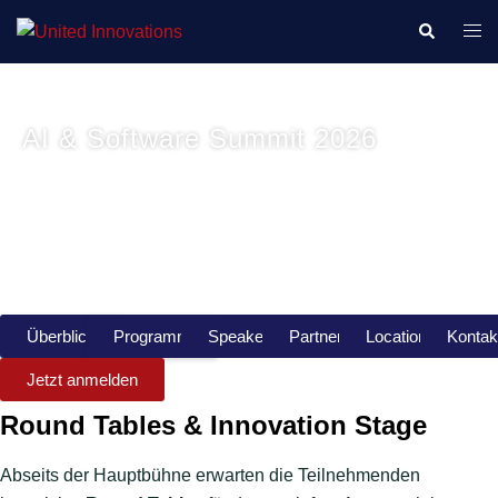
18. Juni 2026 | 9:00 - 17:00 | NORD/LB | Hannover
AI & Software Summit 2026
KI als Treiber moderner Softwareentwicklung
Überblick
Programm
Speaker
Partner
Location
Kontak
Jetzt anmelden
Round Tables & Innovation Stage
Abseits der Hauptbühne erwarten die Teilnehmenden