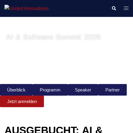
18. Juni 2026 | 9:00 - 17:00 | NORD/LB | Hannover
AI & Software Summit 2026
KI als Treiber moderner Softwareentwicklung
Überblick
Programm
Speaker
Partner
Jetzt anmelden
AUSGEBUCHT: AI &